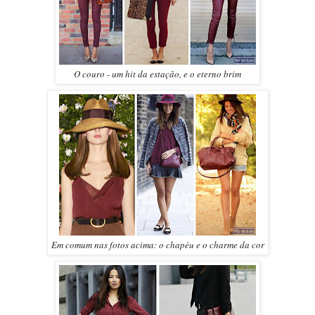
O couro - um hit da estação, e o eterno brim
Em comum nas fotos acima: o chapéu e o charme da cor