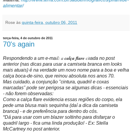
alimentar/
Rose
às
quinta-feira, outubro 06, 2011
terça-feira, 4 de outubro de 2011
70's again
il: a
calça flare
cit
Respondendo a um e-ma
ada no post
anterior (nas dicas para usar a camiseta branca em looks
mais atuais) é na verdade um novo nome para a boa e velha
calça boca-de-sino, que reinou absoluta nos anos 70.
Mas cuidado, a conjunção "cintura, quadril e coxas
marcadas" pode ser perigosa se algumas dicas - essenciais
- não forem observadas:
Como a calça flare evidencia essas regiões do corpo, ela
pede uma blusa mais sequinha (daí a dica da camiseta
branca) - e de preferência para dentro do cós.
*Dá para usar com um blazer soltinho para disfarçar o
quadril largo - fica uma linda produção!
- Ex:
Stella
McCartney
no post anterior.