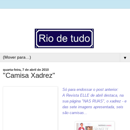
▼
quarta-feira, 7 de abril de 2010
"Camisa Xadrez"
Só para endossar o post anterior:
A Revista ELLE de abril destaca, na
sua página "NAS RUAS", o xadrez - e
das sete imagens apresentada, seis
são camisas...