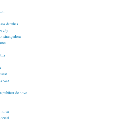
ton
aos detalhes
e city
constrangedora
ores
ênia
s
ialist
e-caia
a publicar de novo
 noiva
pecial