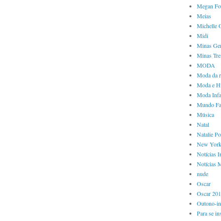
Megan Fo
Meias
Michelle
Midi
Minas Ger
Minas Tre
MODA
Moda da 
Moda e Hi
Moda Infa
Mundo Fa
Música
Natal
Natalie P
New Yor
Notícias I
Notícias 
nude
Oscar
Oscar 20
Outono-in
Para se in