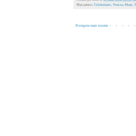
Marcadores:
Celebridades
,
Notícias Moda
,
T
Postagem mais recente