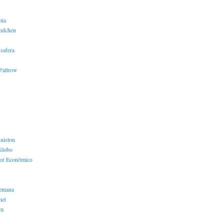
mia
ndchen
safera
Paltrow
Aniston
Globo
lor Econômico
semana
net
em