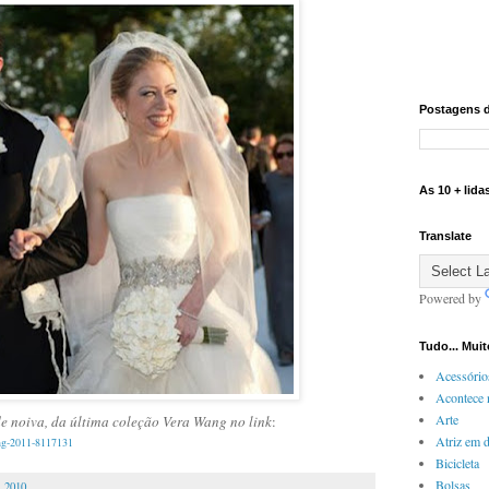
Postagens 
As 10 + lida
Translate
Powered by
Tudo... Mui
Acessório
Acontece 
Arte
de noiva, da última coleção
Vera Wang no link
:
Atriz em 
ing-2011-8117131
Bicicleta
Bolsas
, 2010