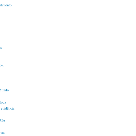
timento
s
des
Mundo
Moda
 evidência
RIA
ivas