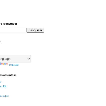
do Riodetudo:
s:
Translate
tos assuntos:
s
no Rio
destaque