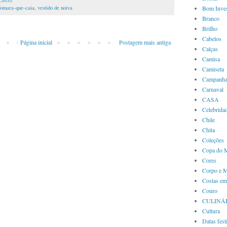
omara-que-caia
,
vestido de noiva
Bom Inves
Branco
Brilho
Cabelos
Página inicial
Postagem mais antiga
Calças
Camisa
Camiseta
Campanha
Carnaval
CASA
Celebrida
Chile
Chita
Coleções
Copa do 
Cores
Corpo e 
Costas em
Couro
CULINÁ
Cultura
Datas fest