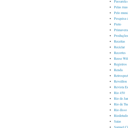
Passarela 
Pelas ruas
Pelo mun
Pesquisa 
Preto
Primavera
Produçõe
Receitas
Reciclar
Recortes
Reese Wit
Registros
Renda
Retrospec
Reveillon
Revista Es
Rio 450
Rio de Jan
Rio de Tu
Rio disso
Riodetudo
Saias
Samuel Ci