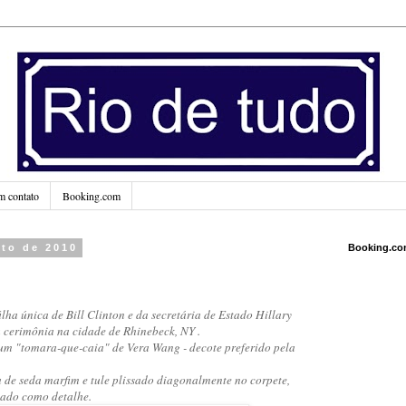
m contato
Booking.com
sto de 2010
Booking.c
filha única de Bill Clinton e da secretária de Estado Hillary
cerimônia na cidade de Rhinebeck, NY .
 um "tomara-que-caia" de Vera Wang - decote preferido pela
 de seda marfim e tule plissado diagonalmente no corpete,
dado como detalhe.