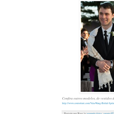
Confira outros modelos, de vestidos 
http://www.coutorture.com/Vera-Wang-Bridal-Spr
Postado por
Rose
às
segunda-feira, agosto 02