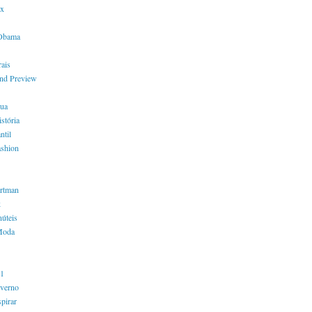
x
 Obama
ais
nd Preview
rua
stória
ntil
shion
ortman
k
núteis
Moda
11
verno
spirar