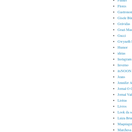
Filmes
Flores
Gastrono
Gisele Bü
Grávidas
Grazi Mas
Gucci
Gwyneth 
Humor
ideias
Instagram
Inverno
itsNOON
Jeans
Jennifer 
Jornal O 
Jornal Va
Listras
Livros
Look da 
Luiza Bru
Maquiag
Marchesa