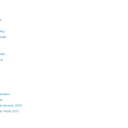
o
te
blog
moda
lobo
ion
usiness
io
io Inverno 2010
io Verão 2011