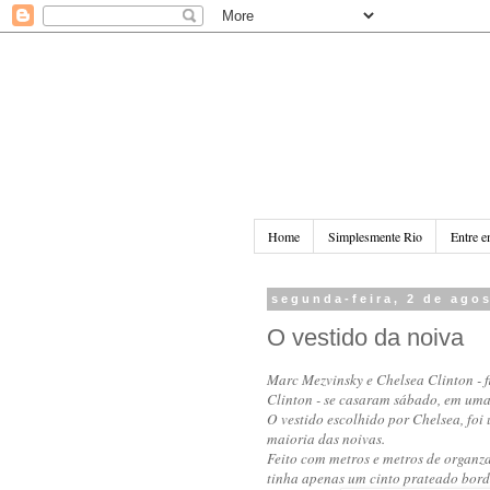
Home
Simplesmente Rio
Entre e
segunda-feira, 2 de ago
O vestido da noiva
Marc Mezvinsky e Chelsea Clinton -
Clinton -
se casaram sábado, em uma 
O vestido escolhido por Chelsea, foi
maioria das noivas.
Feito com metros e metros de organza
tinha apenas um cinto prateado bor