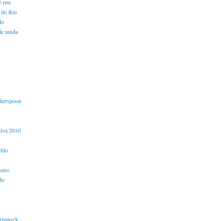
e rua
 do Rio
do
de moda
s
herspoon
tiva 2010
tilo
eiro
do
rnansck