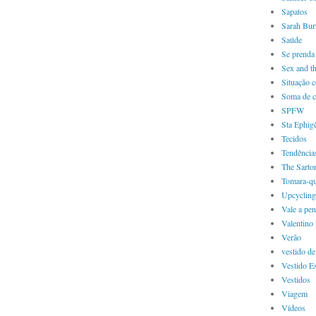
Sapatos
Sarah Bur
Saúde
Se prenda 
Sex and th
Situação 
Soma de c
SPFW
Sta Ephig
Tecidos
Tendência
The Sartor
Tomara-qu
Upcycling
Vale a pen
Valentino
Verão
vestido de
Vestido Es
Vestidos
Viagem
Vídeos