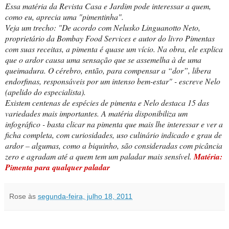
Essa matéria da Revista Casa e Jardim pode interessar a quem,
como eu, aprecia uma "pimentinha".
Veja um trecho: "De acordo com Nelusko Linguanotto Neto,
proprietário da Bombay Food Services e autor do livro Pimentas
com suas receitas, a pimenta é quase um vício. Na obra, ele explica
que o ardor causa uma sensação que se assemelha à de uma
queimadura. O
c
érebro, então, para compensar a “dor”, libera
endorfinas, responsáveis por um intenso bem-estar" - escreve Nelo
(apelido do especialista).
Existem centenas de espécies de pimenta e Nelo destaca 15 das
variedades mais importantes. A matéria disponibiliza um
infográfico - basta clicar na pimenta que mais lhe interessar e ver a
ficha completa, com curiosidades, uso culinário indicado e grau de
ardor – algumas, como a biquinho, são consideradas com picância
zero e agradam até a quem tem um paladar mais sensível.
Matéria:
Pimenta para qualquer paladar
Rose
às
segunda-feira, julho 18, 2011