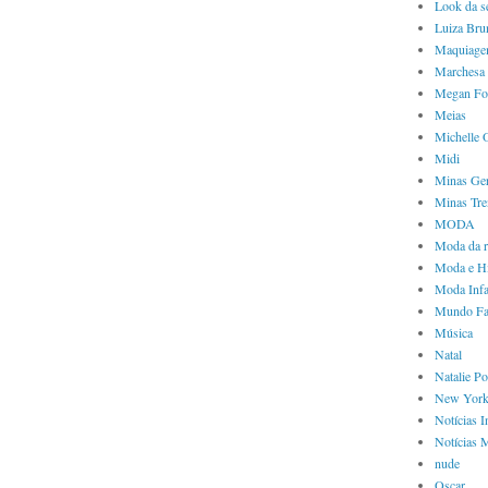
Look da 
Luiza Bru
Maquiag
Marchesa
Megan Fo
Meias
Michelle
Midi
Minas Ger
Minas Tre
MODA
Moda da 
Moda e Hi
Moda Infa
Mundo Fa
Música
Natal
Natalie P
New Yor
Notícias I
Notícias 
nude
Oscar