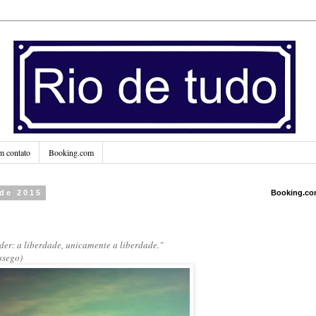
m contato
Booking.com
 de 2015
Booking.c
oder: a liberdade, unicamente a liberdade."
ssego)