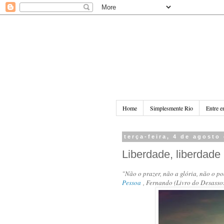
Home
Simplesmente Rio
Entre e
terça-feira, 4 de agosto
Liberdade, liberdade
"Não o prazer, não a glória, não o p
P
essoa
, Fernando (
Livro do Desasso