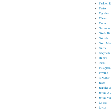
Fashion R
Festas
Figurino
Filmes
Flores
Gastrono
Gisele Bü
Grávidas
Grazi Mas
Gucci
Gwyneth 
Humor
ideias
Instagram
Inverno
itsNOON
Jeans
Jennifer 
Jornal O 
Jornal Va
Listras
Livros