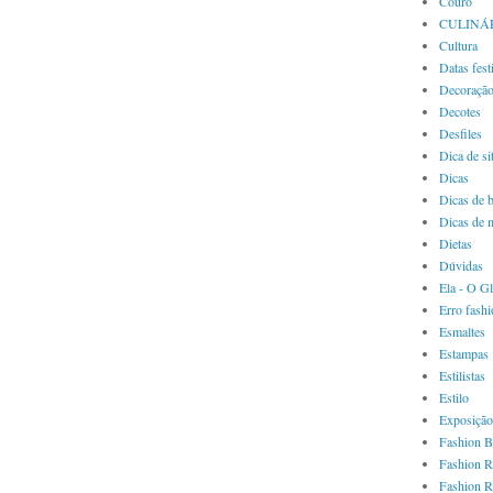
Couro
CULINÁ
Cultura
Datas fest
Decoraçã
Decotes
Desfiles
Dica de si
Dicas
Dicas de 
Dicas de 
Dietas
Dúvidas
Ela - O G
Erro fash
Esmaltes
Estampas
Estilistas
Estilo
Exposição
Fashion B
Fashion R
Fashion R