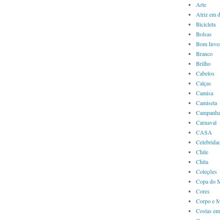
Arte
Atriz em 
Bicicleta
Bolsas
Bom Inves
Branco
Brilho
Cabelos
Calças
Camisa
Camiseta
Campanha
Carnaval
CASA
Celebrida
Chile
Chita
Coleções
Copa do 
Cores
Corpo e 
Costas em