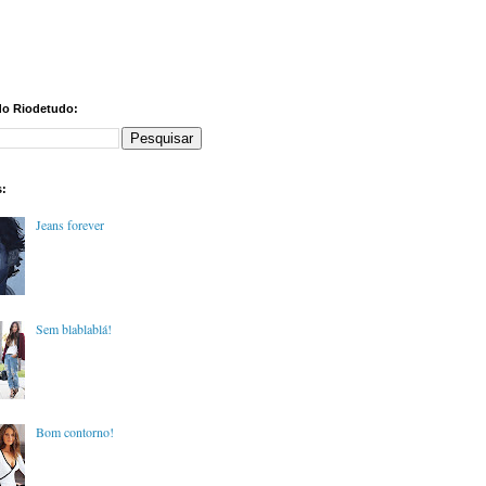
do Riodetudo:
s:
Jeans forever
Sem blablablá!
Bom contorno!