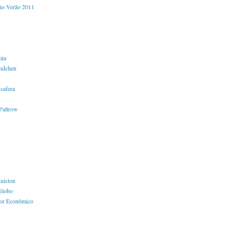
io Verão 2011
mia
ndchen
safera
Paltrow
Aniston
Globo
lor Econômico