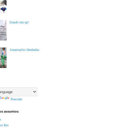
Dando um up!
Amarrações ilimitadas
Translate
tos assuntos:
s
no Rio