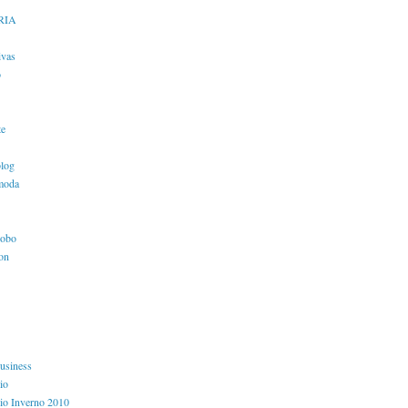
RIA
ivas
o
te
blog
moda
lobo
ion
usiness
io
io Inverno 2010