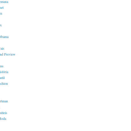
semana
net
em
x
 Obama
ais
nd Preview
rua
stória
ntil
shion
ortman
k
núteis
Moda