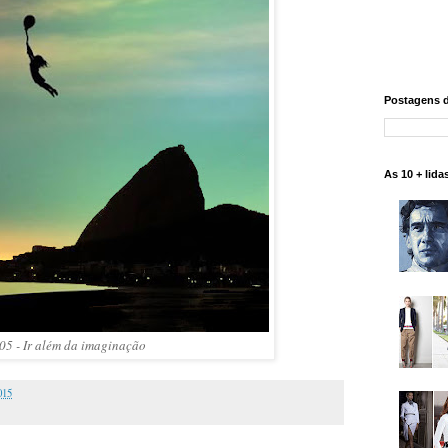
Postagens 
As 10 + lida
05 - Ir além da imaginação
015