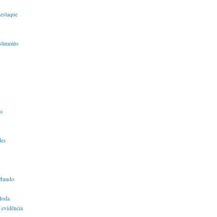
destaque
timento
s
des
Mundo
Moda
 evidência