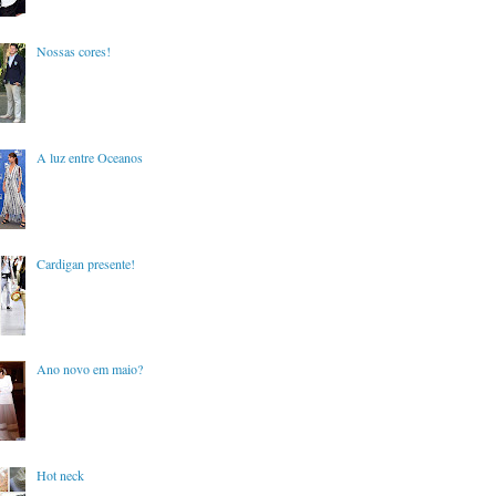
Nossas cores!
A luz entre Oceanos
Cardigan presente!
Ano novo em maio?
Hot neck