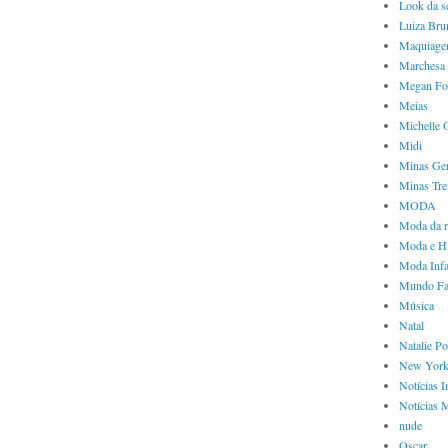
Look da 
Luiza Bru
Maquiag
Marchesa
Megan Fo
Meias
Michelle
Midi
Minas Ger
Minas Tre
MODA
Moda da 
Moda e Hi
Moda Infa
Mundo Fa
Música
Natal
Natalie P
New Yor
Notícias I
Notícias 
nude
Oscar