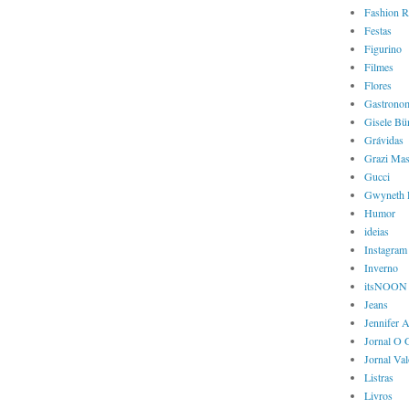
Fashion R
Festas
Figurino
Filmes
Flores
Gastrono
Gisele Bü
Grávidas
Grazi Mas
Gucci
Gwyneth 
Humor
ideias
Instagram
Inverno
itsNOON
Jeans
Jennifer 
Jornal O 
Jornal Va
Listras
Livros