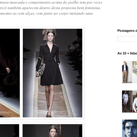
cintura marcada e comprimento acima do joelho tem por vezes
 tricô também aparecem dentro desta proposta bem feminina.
 - mesmo as com alças, vem junto ao corpo imitando uma
Postagens 
As 10 + lida