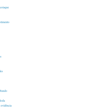
destaque
timento
s
des
Mundo
Moda
 evidência