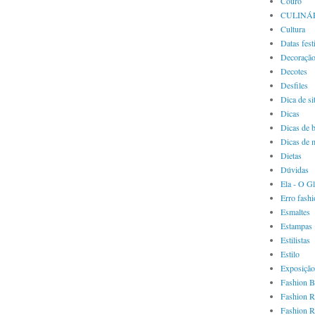
Couro
CULINÁ
Cultura
Datas fest
Decoraçã
Decotes
Desfiles
Dica de si
Dicas
Dicas de 
Dicas de 
Dietas
Dúvidas
Ela - O G
Erro fash
Esmaltes
Estampas
Estilistas
Estilo
Exposição
Fashion B
Fashion R
Fashion R