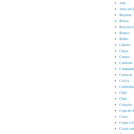
Arte
Atriz em 
Bicicleta
Bolsas
Bom Inves
Branco
Brilho
Cabelos
Calças
Camisa
Camiseta
Campanha
Carnaval
CASA
Celebrida
Chile
Chita
Coleções
Copa do 
Cores
Corpo e 
Costas em