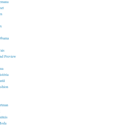
semana
net
em
x
 Obama
ais
nd Preview
rua
stória
ntil
shion
ortman
k
núteis
Moda