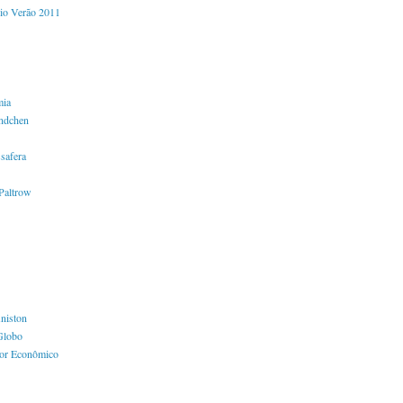
io Verão 2011
mia
ndchen
safera
Paltrow
Aniston
Globo
lor Econômico