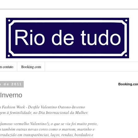
m contato
Booking.com
o de 2011
Booking.c
Inverno
s Fashion Week - Desfile Valentino Outono-Inverno
em à feminilidade, no
Dia Internacional da Mulher.
 famoso vermelho Valentino!), o que se viu foi muito preto,
mas também outras novas cores como o marrom,
marinho e
traduzido em transparências, laços, rendas, bordados e