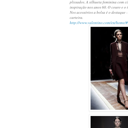
plissados. A silhueta feminina com 
inspiração nos anos 60. O couro e o
Nos acessórios a bolsa é o destaque
carteira.
http://www.valentino.com/en/home/#