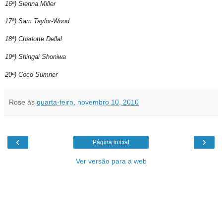
16ª) Sienna Miller
17ª) Sam Taylor-Wood
18ª) Charlotte Dellal
19ª) Shingai Shoniwa
20ª) Coco Sumner
Rose
às
quarta-feira, novembro 10, 2010
‹
›
Página inicial
Ver versão para a web