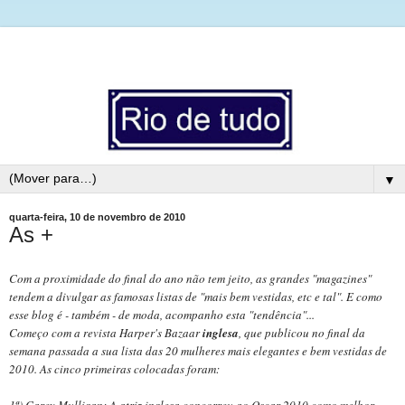
▼
quarta-feira, 10 de novembro de 2010
As +
Com a proximidade do final do ano não tem jeito, as grandes "magazines"
tendem a divulgar as famosas listas de "mais bem vestidas, etc e tal". E c
omo
esse blog é - também - de moda, acompanho esta "tendência"...
Começo com a revista Harper's Bazaar
inglesa
, que publicou no final da
semana passada a sua lista das 20 mulheres mais elegantes e bem vestidas de
2010. As cinco primeiras colocadas foram:
1ª) Carey Mulligan: A atriz inglesa concorreu ao Oscar 2010 como melhor