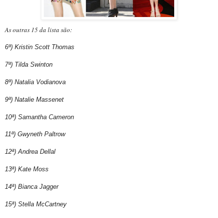
As outras 15 da lista são:
6ª) Kristin Scott Thomas
7ª) Tilda Swinton
8ª) Natalia Vodianova
9ª) Natalie Massenet
10ª) Samantha Cameron
11ª) Gwyneth Paltrow
12ª) Andrea Dellal
13ª) Kate Moss
14ª) Bianca Jagger
15ª) Stella McCartney