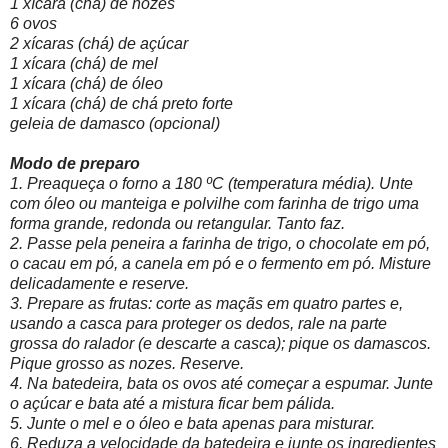
1 xícara (chá) de nozes
6 ovos
2 xícaras (chá) de açúcar
1 xícara (chá) de mel
1 xícara (chá) de óleo
1 xícara (chá) de chá preto forte
geleia de damasco (opcional)
Modo de preparo
1. Preaqueça o forno a 180 ºC (temperatura média). Unte
com óleo ou manteiga e polvilhe com farinha de trigo uma
forma grande, redonda ou retangular. Tanto faz.
2. Passe pela peneira a farinha de trigo, o chocolate em pó,
o cacau em pó, a canela em pó e o fermento em pó. Misture
delicadamente e reserve.
3. Prepare as frutas: corte as maçãs em quatro partes e,
usando a casca para proteger os dedos, rale na parte
grossa do ralador (e descarte a casca); pique os damascos.
Pique grosso as nozes. Reserve.
4. Na batedeira, bata os ovos até começar a espumar. Junte
o açúcar e bata até a mistura ficar bem pálida.
5. Junte o mel e o óleo e bata apenas para misturar.
6. Reduza a velocidade da batedeira e junte os ingredientes