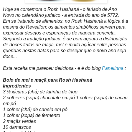
Hoje se comemora o Rosh Hashaná - o feriado de Ano
Novo no calendário judaico - a entrada do ano de 5772.
Em se tratando de alimentos, no Rosh Hashaná a lógica é a
mesma do
Réveillon
: os alimentos simbólicos servem para
expressar desejos e esperanças de maneira concreta.
Segundo a tradição judaica, é de bom agouro a distribuição
de doces feitos de maçã, mel e muito açúcar entre pessoas
queridas nestas datas para se desejar que o novo ano seja
doce...
Esta receita me pareceu deliciosa - e é do blog
Panelinha
:
Bolo de mel e maçã para Rosh Hashaná
Ingredientes
3 ½ xícaras (chá) de farinha de trigo
2 colheres (sopa) chocolate em pó
1 colher (sopa) de cacau
em pó
1 col
her (chá) de canela em pó
1 colher (sopa) de fermento
2 maçãs verdes
10 damascos