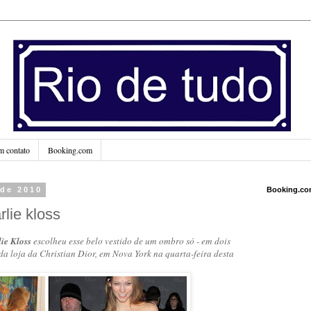
m contato
Booking.com
 de 2010
Booking.c
lie kloss
ie Kloss
escolheu esse belo vestido de um ombro só - em dois
da loja da Christian Dior, em Nova York na quarta-feira desta