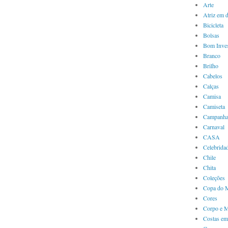
Arte
Atriz em 
Bicicleta
Bolsas
Bom Inves
Branco
Brilho
Cabelos
Calças
Camisa
Camiseta
Campanha
Carnaval
CASA
Celebrida
Chile
Chita
Coleções
Copa do 
Cores
Corpo e 
Costas em