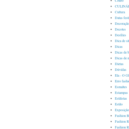
Couro
CULINÁ
Cultura
Datas fest
Decoraçã
Decotes
Desfiles
Dica de si
Dicas
Dicas de 
Dicas de 
Dietas
Dúvidas
Ela - O G
Erro fash
Esmaltes
Estampas
Estilistas
Estilo
Exposição
Fashion B
Fashion R
Fashion R