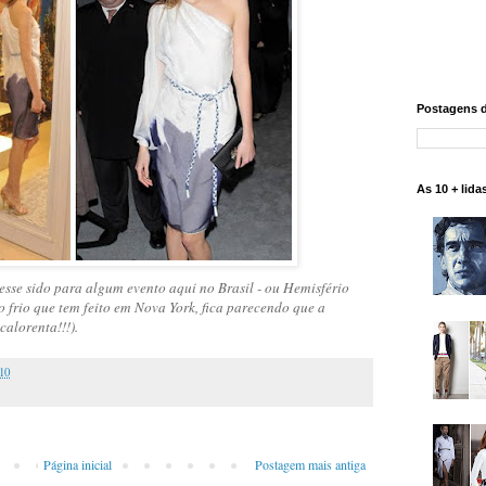
Postagens 
As 10 + lida
esse sido para algum evento aqui no Brasil - ou Hemisfério
 o frio que tem feito em Nova York, fica parecendo que a
calorenta!!!).
10
Página inicial
Postagem mais antiga