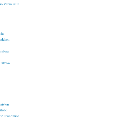
io Verão 2011
mia
ndchen
safera
Paltrow
Aniston
Globo
lor Econômico