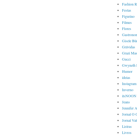
Fashion R
Festas
Figurino
Filmes
Flores
Gastrono
Gisele Bü
Grávidas
Grazi Mas
Gucci
Gwyneth 
Humor
ideias
Instagram
Inverno
itsNOON
Jeans
Jennifer 
Jornal O 
Jornal Va
Listras
Livros