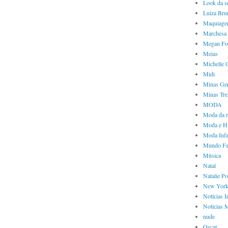
Look da 
Luiza Bru
Maquiag
Marchesa
Megan Fo
Meias
Michelle
Midi
Minas Ger
Minas Tre
MODA
Moda da 
Moda e Hi
Moda Infa
Mundo Fa
Música
Natal
Natalie P
New Yor
Notícias I
Notícias 
nude
Oscar