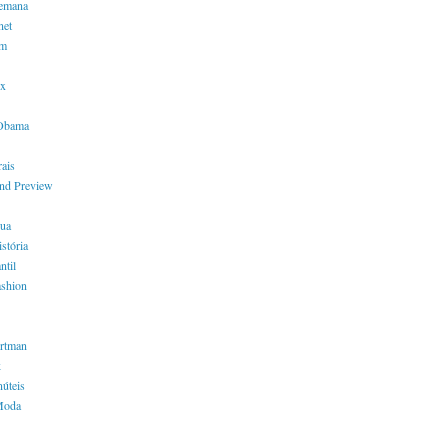
semana
net
em
x
 Obama
ais
nd Preview
rua
stória
ntil
shion
ortman
k
núteis
Moda