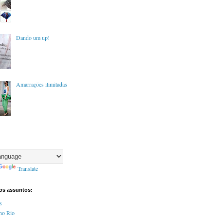
Dando um up!
Amarrações ilimitadas
Translate
tos assuntos:
s
no Rio