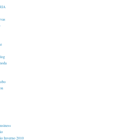
RIA
ivas
o
te
blog
moda
lobo
ion
usiness
io
io Inverno 2010