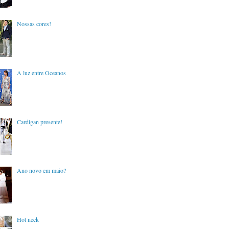
Nossas cores!
A luz entre Oceanos
Cardigan presente!
Ano novo em maio?
Hot neck