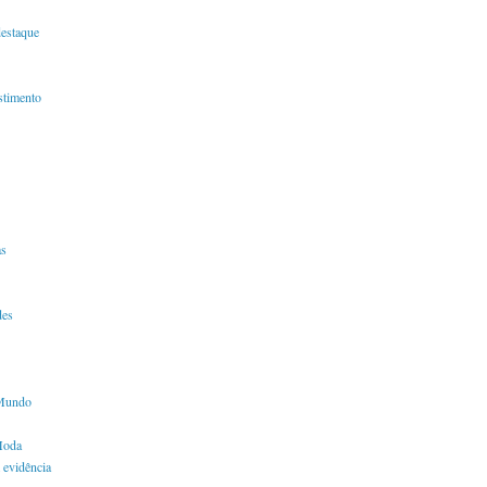
destaque
timento
s
des
Mundo
Moda
 evidência