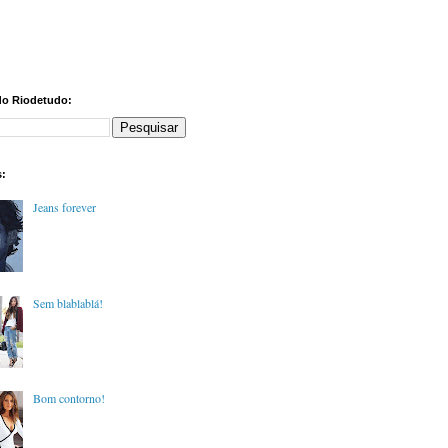
do Riodetudo:
s:
Jeans forever
Sem blablablá!
Bom contorno!